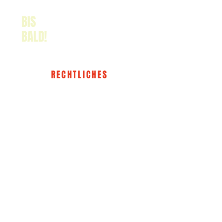
BIS
BALD!
RECHTLICHES
IMPRESSUM
DATENSCHUTZ
AGB
WIDERRUF
The HER KLUB®
ABOUT
EVENTS
KONTAKT
MEMBER WERDEN
INSTAGRAM