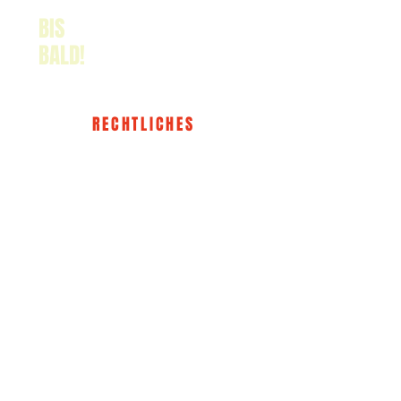
BIS
BALD!
RECHTLICHES
IMPRESSUM
DATENSCHUTZ
AGB
WIDERRUF
The HER KLUB®
ABOUT
EVENTS
KONTAKT
MEMBER WERDEN
INSTAGRAM
LINKEDIN