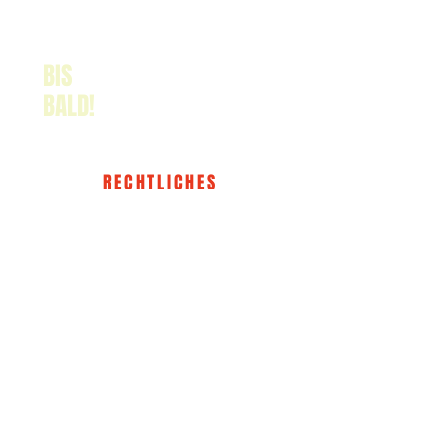
BIS
BALD!
RECHTLICHES
IMPRESSUM
DATENSCHUTZ
AGB
WIDERRUF
The HER KLUB®
ABOUT
EVENTS
KONTAKT
MEMBER WERDEN
INSTAGRAM