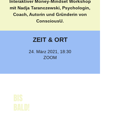
Interaktiver Money-Mindset Workshop
mit Nadja Taranczewski, Psychologin,
Coach, Autorin und Gründerin von
ConsciousU.
ZEIT & ORT
24. März 2021, 18:30
ZOOM
BIS
BALD!
RECHTLICHES