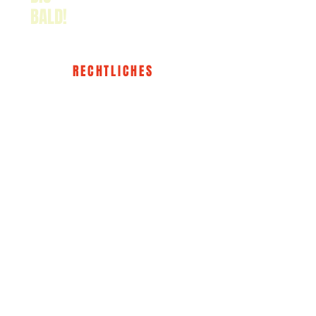
BALD!
RECHTLICHES
IMPRESSUM
DATENSCHUTZ
AGB
WIDERRUF
The HER KLUB®
ABOUT
EVENTS
KONTAKT
MEMBER WERDEN
INSTAGRAM
LINKEDIN