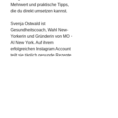
Mehrwert und praktische Tipps,
die du direkt umsetzen kannst.
Svenja Ostwald ist
Gesundheitscoach, Wahl New-
Yorkerin und Gründerin von MO・
AI New York. Auf ihrem
erfolgreichen Instagram Account
teilt sie täglich gesunde Rezepte
und Impulse für Healthy Living.
Let's be healthy together ❤️
DETAILS
AUDIODATEI + WORKBOOK