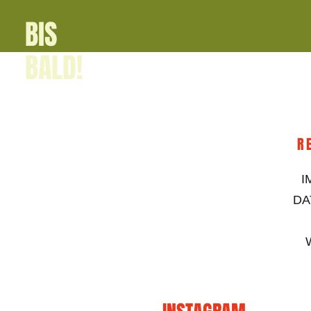
BIS
BALD!
R
I
DA